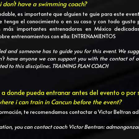
f i don't have a swimming coach?
ndable, es importante que alguien te guie para este event
e tenga el conocimiento o en su caso y con todo gusto 
 más importantes entrenadoras en México dedicadas a
obre entrenamientos con ella: 
ENTRENAMIENTOS
ed and someone has to guide you for this event. We sugges
n't have anyone we can support you with the contact of o
d to this discipline:. 
TRAINING PLAN COACH
r a donde pueda entranar antes del evento o por si
where i can train in Cancun before the event?
nformación, te recomendamos contactar a Victor Beltran 
ad
ation, you can contact coach Victor Bentran: 
admongonza