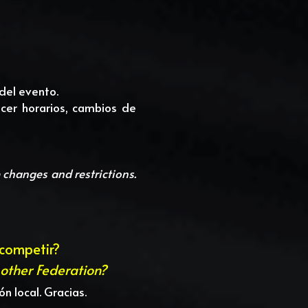
del evento. 
er horarios, cambios de 
Here are important data that will be updated day by day to find out schedules, time changes and restrictions. 
 competir?
 other Federation?
n local. Gracias.