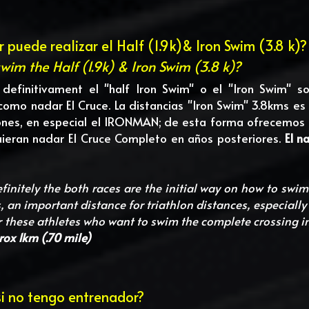
 puede realizar el Half (1.9k)& Iron Swim (3.8 k)?
im the Half (1.9k) & Iron Swim (3.8 k)?
 definitivament el "half Iron Swim" o el "Iron Swim" son
como nadar El Cruce. La distancias "Iron Swim" 3.8kms es 
lones, en especial el IRONMAN; de esta forma ofrecemos 
ieran nadar El Cruce Completo en años posteriores. 
El n
initely the both races are the initial way on how to swim 
, an important distance for triathlon distances, especiall
r these athletes who want to swim the complete crossing in 
rox 1km (.70 mile)
si no tengo entrenador?