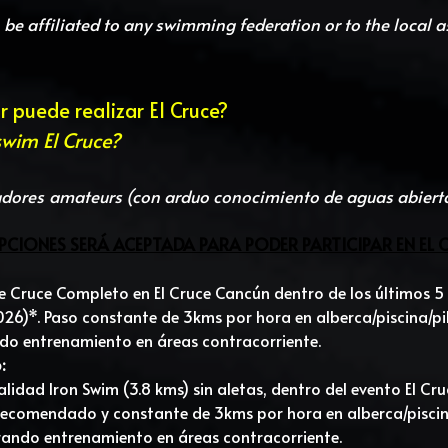
o be affiliated to any swimming federation or to the local a
 puede realizar El Cruce?
wim El Cruce?
dores amateurs (con arduo conocimiento de aguas abiertas
PCIONES SERÁ ACEPTADA PARA PODER PARTICIPAR EN EL 
 Cruce Completo en El Cruce Cancún dentro de los últimos 5 
26)*. Paso constante de 3kms por hora en alberca/piscina/pil
ndo entrenamiento en áreas contracorriente.
: 
dad Iron Swim (3.8 kms) sin aletas, dentro del evento El Cruc
ecomendado y constante de 3kms por hora en alberca/piscina
erando entrenamiento en áreas contracorriente.