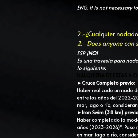
ENG. It is not necessary t
2.-¿Cualquier nadador
2.- Does anyone can s
ESP. 
¡NO!
Es una travesía para nada
lo siguiente:
UALQUIERA DE ESTAS 4 O
►
Cruce Completo previo: 
Haber realizado un nado de
entre los años del 2022-20
mar, lago o río, considera
►
Iron Swim (3.8 km) previo
Haber completado la modali
años (2023-2026)*. Paso r
en mar, lago o río, consid