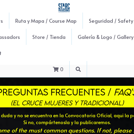
ts
Ruta y Mapa / Course Map
Seguridad / Safety
assadors
Store / Tienda
Galería & Logo / Galler
t
0
PREGUNTAS FRECUENTES / 
FAQ'
(El Cruce Mujeres y Tradicional)
a duda y no se encuentra en la Convocatoria Oficial, aqui la p
Si no, compártenosla y la publicaremos.
ome of the must common questions. If not, please 