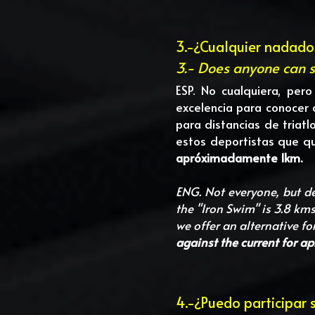
3.-¿Cualquier nadador
3.- Does anyone can sw
ESP. No cualquiera, pero
excelencia para conocer 
para distancias de triat
estos deportistas que qu
apróximadamente 1km.
ENG. Not everyone, but def
the "Iron Swim" is 3.8 kms
we offer an alternative fo
against the current for ap
4.-¿Puedo participar 