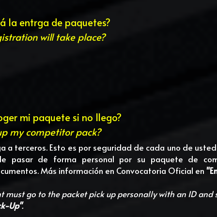
rá la entrga de paquetes?
stration will take place?
oger mi paquete si no llego?
up my competitor pack?
ga a terceros. Esto es por seguridad de cada uno de ustede
 de pasar de forma personal por su paquete de com
documentos. Más información en Convocatoria Oficial en 
"E
nt must go to the packet pick up personally with an ID and
ck-Up"
.