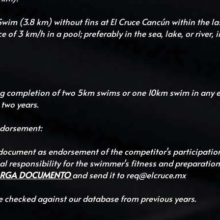
wim (3.8 km) without fins at El Cruce Cancún within the la
of 3 km/h in a pool; preferably in the sea, lake, or river, i
ng completion of two 5km swims or one 10km swim in any e
 two years.
ndorsement:
document as endorsement of the competitor's participation 
l responsibility for the swimmer's fitness and preparation 
ARGA DOCUMENTO
and send it to 
req@elcruce.mx
be checked against our database from previous years.