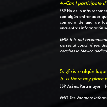
4.-Can I participate i
ESP. No es lo más recome
con algún entrenador qu
contacto de una de las
encuentras información s
ENG. It is not recommend
personal coach if you do
coaches in Mexico dedicate
5.-¿Existe algún luga
5.-Is there any place 
ESP. Así es. Para mayor i
ENG. Yes. For more inform