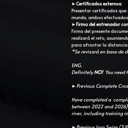
►
Certificados externos:
Presentar certificados que 
mundo, ambos efectuados d
►
Firma del entrenador co
Firma del presente documen
realizará el reto, asumiend
para afrontar la distancia
*Se revisará en base de d
ENG. 
Definitely 
NO!
  You need t
►Previous Complete Cros
Have completed a  complet
between 2022 and 2026)*. 
river, including training i
►Previous Iron Swim (3.8