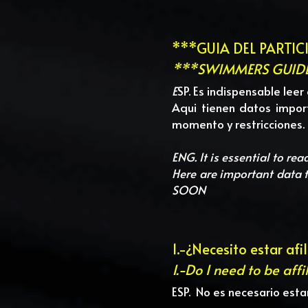
***GUIA DEL PARTIC
***SWIMMERS GUIDE 
E
SP. Es indispensable lee
Aqui tienen datos impor
momento y restricciones. 
ENG. It is essential to rea
SOON
1.-¿Necesito estar af
1.-Do I need to be aff
ESP.  No es necesario esta