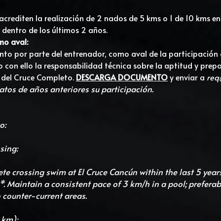
acrediten la realización de 2 nados de 5 kms o 1 de 10 kms en 
entro de los últimos 2 años.
mo aval:
to por parte del entrenador, como aval de la participación 
o con ello la responsabilidad técnica sobre la aptitud y prep
 del Cruce Completo.
DESCARGA DOCUMENTO
y enviar a 
req
atos de años anteriores su participación.
o:
sing:
e crossing swim at El Cruce Cancún within the last 5 years
Maintain a consistent pace of 3 km/h in a pool; preferably 
n counter-current areas.
 km):